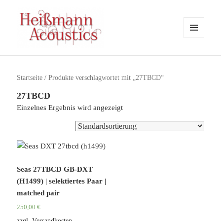
MENÜ
UND
WIDGETS
Heissmann-Acoustics
Startseite
/ Produkte verschlagwortet mit „27TBCD“
27TBCD
Einzelnes Ergebnis wird angezeigt
Seas 27TBCD GB-DXT
(H1499) | selektiertes Paar |
matched pair
250,00
€
zzgl.
Versandkosten