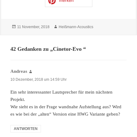
merken
Veröffentlicht
Autor
11 November, 2018
Heißmann-Acoustics
am
42 Gedanken zu „
Cinetor-Evo
“
Andreas
sagt:
10 Dezember, 2018 um 14:59 Uhr
Ein sehr interessanter Lautsprecher für mein nächsten
Projekt.
Wie sieht es in der Frage wandnahe Aufstellung aus? Wird
es wie bei der „alten“ Version eine HWG Variante geben?
ANTWORTEN