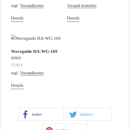
zzgl.
Versandkosten
Versand kostenlos
Details
Details
Waveguide HA-WG-169
Bewertet mit
33,00
€
5.00
von 5
zzgl.
Versandkosten
Details
teilen
twittern