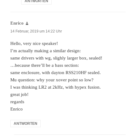
ANTWORTEN
Enrico
sagt:
14 Februar, 2019 um 14:22 Uhr
Hello, very nice speaker!
I’m actually making a similar design:
same drivers with wg, slighly larger box, sealed!
…because there’ll be a bass section:
same enclosure, with dayton RSS210HF sealed.
Mu question: why your xover point so low?
I was thinking LR2 at 2kHz, with hypex fusion.
great job!
regards
Enrico
ANTWORTEN