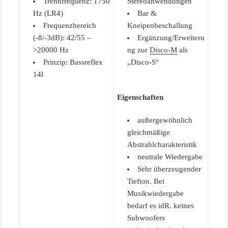
Trennfrequenz: 1750
Stereoanwendungen
Hz (LR4)
Bar &
Frequenzbereich
Kneipenbeschallung
(-8/-3dB): 42/55 –
Ergänzung/Erweiteru
>20000 Hz
ng zur
Disco-M
als
Prinzip: Bassreflex
„Disco-S“
14l
Eigenschaften
außergewöhnlich
gleichmäßige
Abstrahlcharakteristik
neutrale Wiedergabe
Sehr überzeugender
Tiefton. Bei
Musikwiedergabe
bedarf es idR. keines
Subwoofers