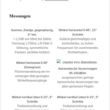
Messungen
Summe, Zweige, gegenphasig,
Winkel horizontal 0-90°, 15°
0° hor.
Schritte
+-1,5dB von 60Hz bis 18kHz
Äußerst gleichmäßiges und
Trennung: 1750Hz, LR-Filter 4.
kontrolliertes, zu hohen
Ordnung, symmetrische
Frequenzen hin zunehmendes
Flanken, perfekte Addition
Richtverhalten.
Winkel horizontal 0-90°
(Sonogram)
Harmonische Verzerrungen
Flächendarstellung der im
95-105dB/m
vorherigen Bild gezeigten
ausgesprochen geringe
Winkelfrequenzgänge
harmonische Verzerrungen bei
allen gemessen Pegeln
Winkel vertikal oben 0-15°, 5°
Winkel vertikal unten 0-15°, 5°
Schritte
Schritte
Treiberanordnung und
Treiberanordnung und