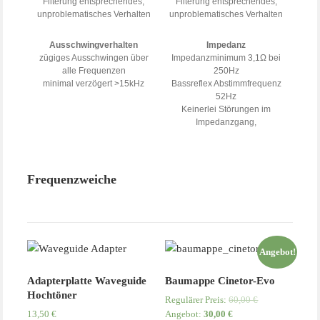
Filterung entsprechendes,
Filterung entsprechendes,
unproblematisches Verhalten
unproblematisches Verhalten
Ausschwingverhalten
Impedanz
zügiges Ausschwingen über
Impedanzminimum 3,1Ω bei
alle Frequenzen
250Hz
minimal verzögert >15kHz
Bassreflex Abstimmfrequenz
52Hz
Keinerlei Störungen im
Impedanzgang,
Frequenzweiche
Angebot!
Adapterplatte Waveguide
Baumappe Cinetor-Evo
Hochtöner
Regulärer Preis:
60,00
€
13,50
€
Angebot:
30,00
€