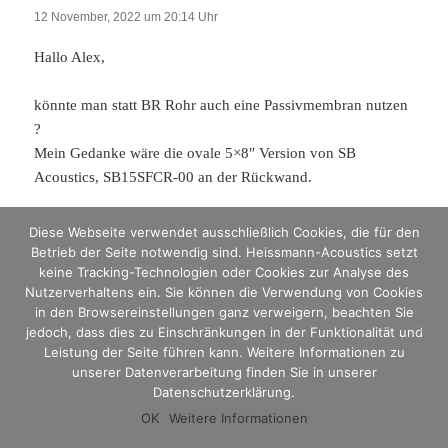
12 November, 2022 um 20:14 Uhr
Hallo Alex,
könnte man statt BR Rohr auch eine Passivmembran nutzen
?
Mein Gedanke wäre die ovale 5×8″ Version von SB
Acoustics, SB15SFCR-00 an der Rückwand.
Gruß Christian
Diese Webseite verwendet ausschließlich Cookies, die für den
Betrieb der Seite notwendig sind. Heissmann-Acoustics setzt
keine Tracking-Technologien oder Cookies zur Analyse des
ANTWORTEN
Nutzerverhaltens ein. Sie können die Verwendung von Cookies
in den Browsereinstellungen ganz verweigern, beachten Sie
jedoch, dass dies zu Einschränkungen in der Funktionalität und
Heißmann-Acoustics
sagt:
Leistung der Seite führen kann. Weitere Informationen zu
unserer Datenverarbeitung finden Sie in unserer
12 November, 2022 um 22:46 Uhr
Datenschutzerklärung.
Hi Christian
OK
Weitere Informationen
Könnte man machen, ich würde da aber lieber eine