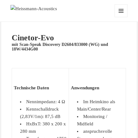
Heissmann-Acoustics
MENÜ
UND
WIDGETS
Cinetor-Evo
mit Scan-Speak Discovery D2604/833000 (WG) und
18W/4434G00
Technische Daten
Anwendungen
Nennimpedanz: 4 Ω
Im Heimkino als
Kennschalldruck
Main/Center/Rear
(2,83V/1m): 87,5 dB
Monitoring /
HxBxT: 380 x 200 x
Midfield
280 mm
anspruchsvolle