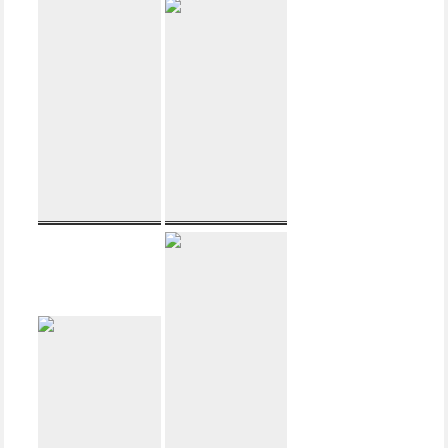
Passiver 2-Wege
3 Wege d
Kompaktlautsprecher,
´appolito
bestückt mit Seas
Standlautsprecher
DXT 27TBCD/GB
| vollaktiv mit
und Seas ER18RNX
Hypex
(H1456-08) auf
FusionAmp
Referenz Niveau
FA123
DXT-MON 182
DXT-Wave-
Fusion
2-Wege
3 Wege d
Kompaktlautsprecher,
´appolito
mit Seas DXT
Standlautsprecher
27TBCD/GB,
| vollaktiv mit
Wavecor
Hypex
WF182BD10 und
FusionAmp
Dayton-Audio
FA123
DSA215-PR / Seas
SP22R