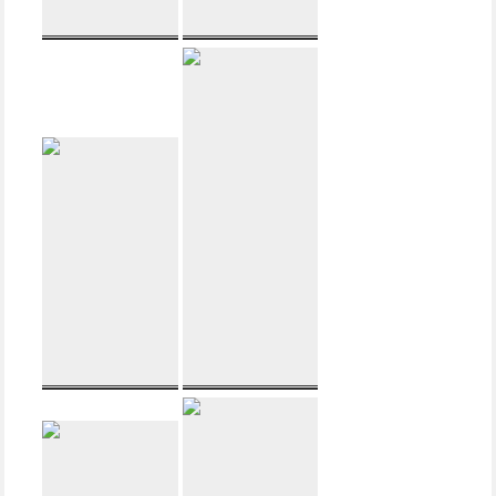
DXT-Wave
Cinetor-Evo
3-Wege d
Monitor und
´appolito
Heimkinolautsprecher
Standlautsprecher
mit herausragenden
für höchste
Eigenschaften,
Ansprüche
bestückt mit Scan-
Speak Discovery
D2604/833000 mit
Waveguide und
18W/4434G00
WaveWall-182
WaveWall
| In-Wall |
182.2 | In-Wall
|
Lautsprecher für
Lautsprecher für
den Wandeinbau