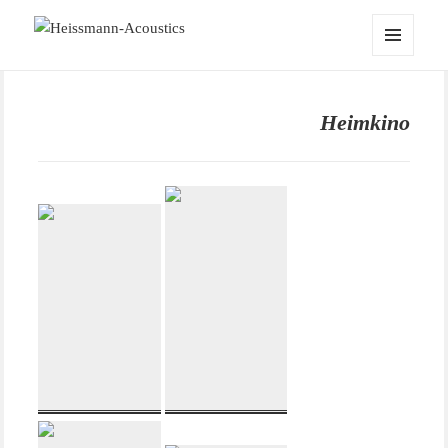
Heissmann-Acoustics
MENÜ
UND
WIDGETS
Heimkino
DXT-MON RNX
DXT-Wave-
XL-Fusion