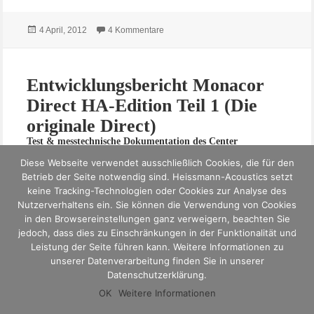
Veröffentlicht
zu
Entwicklungsbericht Monacor Direct 
4 April, 2012
4 Kommentare
Messtechnische Dokumentation zur Entwicklung des Centerlautsprechers Monacor Di
am
Entwicklungsbericht Monacor
Direct HA-Edition Teil 1 (Die
originale Direct)
Test & messtechnische Dokumentation des Center
Lautsprechers Monacor Direct
Diese Webseite verwendet ausschließlich Cookies, die für den
Betrieb der Seite notwendig sind. Heissmann-Acoustics setzt
Messtechnische Dokumentation des Center Lautsprechers
keine Tracking-Technologien oder Cookies zur Analyse des
Monacor Direct. Die während der Untersuchung der
Nutzerverhaltens ein. Sie können die Verwendung von Cookies
originalen Direct erlangten Erkenntnisse führten
in den Browsereinstellungen ganz verweigern, beachten Sie
letztendlich zur Entwicklung der
Monacor Direct HA-
jedoch, dass dies zu Einschränkungen in der Funktionalität und
Leistung der Seite führen kann. Weitere Informationen zu
Edition
.
unserer Datenverarbeitung finden Sie in unserer
Datenschutzerklärung.
OK
Weitere Informationen