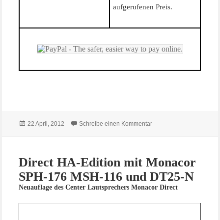
aufgerufenen Preis.
Veröffentlicht
zu Test Monacor DT-25N
22 April, 2012
Schreibe einen Kommentar
am
Direct HA-Edition mit Monacor
SPH-176 MSH-116 und DT25-N
Neuauflage des Center Lautsprechers Monacor Direct