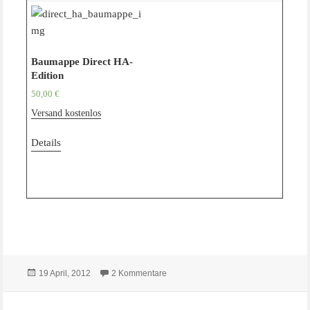
Baumappe Direct HA-
Edition
50,00
€
Versand kostenlos
Details
Veröffentlicht
zu
Direct HA-Edition mit Monacor S
19 April, 2012
2 Kommentare
Neuauflage des Center Lautsprechers Monacor Direct
am