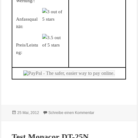
Wertung/:
Anfassqual
ität:
Preis/Leistu
ng:
Veröffentlicht
zu
Test Monacor DT-99
25 Mai, 2012
Schreibe einen Kommentar
Eine der günstigsten Hochtonkalotten im Program von
am
Test Monacor DT-25N