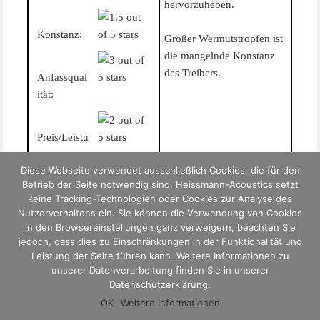
hervorzuheben.
Konstanz:
Großer Wermutstropfen ist
die mangelnde Konstanz
des Treibers.
Anfassqual
ität:
Preis/Leistu
ng:
Diese Webseite verwendet ausschließlich Cookies, die für den
Betrieb der Seite notwendig sind. Heissmann-Acoustics setzt
keine Tracking-Technologien oder Cookies zur Analyse des
Nutzerverhaltens ein. Sie können die Verwendung von Cookies
in den Browsereinstellungen ganz verweigern, beachten Sie
jedoch, dass dies zu Einschränkungen in der Funktionalität und
Leistung der Seite führen kann. Weitere Informationen zu
Veröffentlicht
zu
Test Monacor DT-3
6 Februar, 2012
Schreibe einen Kommentar
unserer Datenverarbeitung finden Sie in unserer
Eine äußerst pegelfeste Kombination mit sehr gute
am
Datenschutzerklärung.
OK
Weitere Informationen
Copyright 2004 - 2026
Heissmann-Acoustics
|
Impressum
|
Datenschutz