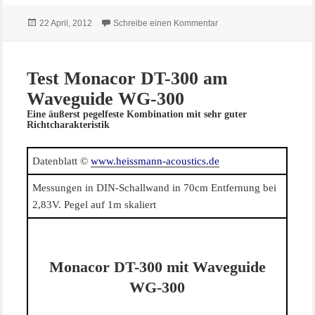
Veröffentlicht
zu Test Monacor DT-25N
22 April, 2012
Schreibe einen Kommentar
am
Test Monacor DT-300 am
Waveguide WG-300
Eine äußerst pegelfeste Kombination mit sehr guter
Richtcharakteristik
Datenblatt ©
www.heissmann-acoustics.de
Messungen in DIN-Schallwand in 70cm Entfernung bei
2,83V. Pegel auf 1m skaliert
Monacor DT-300 mit Waveguide
WG-300