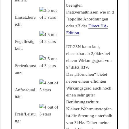
halten:
beengten
Platzverhältnissen wie in d
Einsatzbere
´appolito Anordnungen
ich:
oder zB der
Direct HA-
Edition
.
Pegelfestig
DT-25N kann laut,
keit:
einsetzbar ab 2,0khz bei
einem Wirkungsgrad von
Serienkonst
94dB/2,83V.
anz:
Das „Hörnchen“ bietet
neben einem erhöhten
Wirkungsgrad auch noch
Anfassqual
einen sehr guter
ität:
Berührungsschutz.
Kleiner Wehrmutstropfen
Preis/Leistu
ist die Streuung unterhalb
ng:
von 3kHz. Daher meine