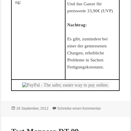
ng:
Und das Ganze für
preiswerte 33,90€ (UVP)
Nachtrag:
Es gibt, zumindest bei
einer der gemessenen
Chargen, erhebliche
Probleme in Sachen
Fertigungskonstanz.
Veröffentlicht
zu Test Monacor 
26 September, 2012
Schreibe einen Kommentar
am