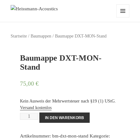
Heissmann-Acoustics
MENÜ
UND
WIDGETS
Startseite
/
Baumappen
/ Baumappe DXT-MON-Stand
Baumappe DXT-MON-
Stand
75,00
€
Kein Ausweis der Mehrwertsteuer nach §19 (1) UStG.
Versand kostenlos
Baumappe
IN DEN WARENKORB
DXT-
MON-
Artikelnummer:
bm-dxt-mon-stand
Kategorie:
Stand