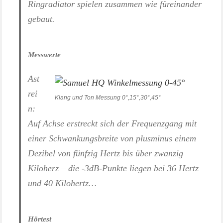
Ringradiator spielen zusammen wie füreinander
gebaut.
Messwerte
Ast
rei
Klang und Ton Messung 0°,15°,30°,45°
n:
Auf Achse erstreckt sich der Frequenzgang mit
einer Schwankungsbreite von
plusminus einem
Dezibel
von fünfzig Hertz bis über zwanzig
Kiloherz – die
-3dB
-Punkte liegen bei
36
Hertz
und
40
Kilohertz…
Hörtest