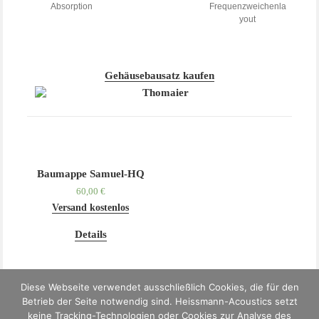
Absorption
Frequenzweichenla
yout
Gehäusebausatz kaufen
Baumappe Samuel-HQ
60,00
€
Versand kostenlos
Details
Diese Webseite verwendet ausschließlich Cookies, die für den
Betrieb der Seite notwendig sind. Heissmann-Acoustics setzt
keine Tracking-Technologien oder Cookies zur Analyse des