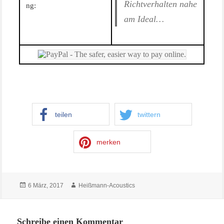
Richtverhalten nahe
ng:
am Ideal…
teilen
twittern
merken
Veröffentlicht
Autor
6 März, 2017
Heißmann-Acoustics
am
Schreibe einen Kommentar