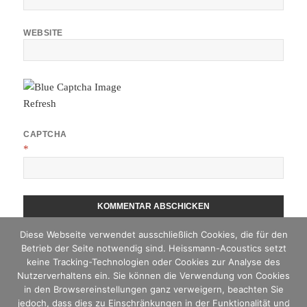
WEBSITE
Refresh
CAPTCHA
*
Diese Webseite verwendet ausschließlich Cookies, die für den
Betrieb der Seite notwendig sind. Heissmann-Acoustics setzt
Beitragsnavigation
ZURÜCK
keine Tracking-Technologien oder Cookies zur Analyse des
Software gestützte Frequenzweichenentwicklung
Vorheriger
Nutzerverhaltens ein. Sie können die Verwendung von Cookies
in den Browsereinstellungen ganz verweigern, beachten Sie
Beitrag:
jedoch, dass dies zu Einschränkungen in der Funktionalität und