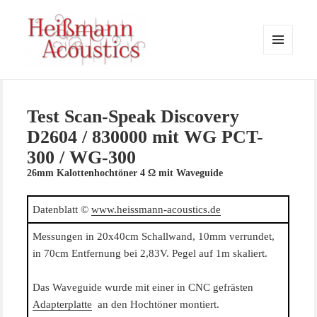
MENÜ
UND
WIDGETS
Heissmann-Acoustics
Test Scan-Speak Discovery
D2604 / 830000 mit WG PCT-
300 / WG-300
26mm Kalottenhochtöner 4 Ω mit Waveguide
Datenblatt ©
www.heissmann-acoustics.de
Messungen in 20x40cm Schallwand, 10mm verrundet,
in 70cm Entfernung bei 2,83V. Pegel auf 1m skaliert.
Das Waveguide wurde mit einer in CNC gefrästen
Adapterplatte
an den Hochtöner montiert.