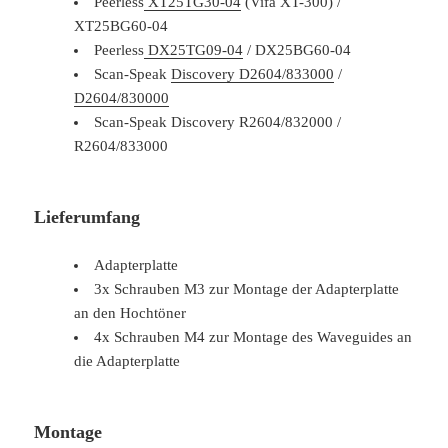
Peerless
XT25TG30-04
(Vifa XT-300) /
XT25BG60-04
Peerless
DX25TG09-04
/ DX25BG60-04
Scan-Speak
Discovery D2604/833000
/
D2604/830000
Scan-Speak Discovery R2604/832000 /
R2604/833000
Lieferumfang
Adapterplatte
3x Schrauben M3 zur Montage der Adapterplatte
an den Hochtöner
4x Schrauben M4 zur Montage des Waveguides an
die Adapterplatte
Montage