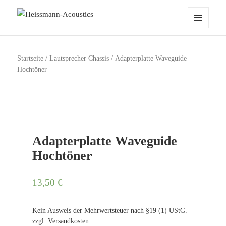
Heissmann-Acoustics
MENÜ
UND
WIDGETS
Startseite
/
Lautsprecher Chassis
/ Adapterplatte Waveguide
Hochtöner
Adapterplatte Waveguide
Hochtöner
13,50
€
Kein Ausweis der Mehrwertsteuer nach §19 (1) UStG.
zzgl.
Versandkosten