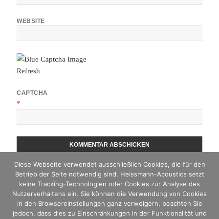
WEBSITE
Refresh
CAPTCHA
*
Diese Webseite verwendet ausschließlich Cookies, die für den
Betrieb der Seite notwendig sind. Heissmann-Acoustics setzt
Beitragsnavigation
ZURÜCK
keine Tracking-Technologien oder Cookies zur Analyse des
Ulis DXT-MON
Vorheriger
Nutzerverhaltens ein. Sie können die Verwendung von Cookies
in den Browsereinstellungen ganz verweigern, beachten Sie
Beitrag:
jedoch, dass dies zu Einschränkungen in der Funktionalität und