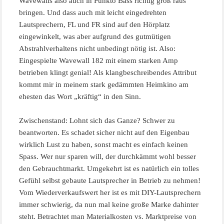
Wavewalls also auch in Punkto Bass richtig groß raus
bringen. Und dass auch mit leicht eingedrehten
Lautsprechern, FL und FR sind auf den Hörplatz
eingewinkelt, was aber aufgrund des gutmütigen
Abstrahlverhaltens nicht unbedingt nötig ist. Also:
Eingespielte Wavewall 182 mit einem starken Amp
betrieben klingt genial! Als klangbeschreibendes Attribut
kommt mir in meinem stark gedämmten Heimkino am
ehesten das Wort „kräftig“ in den Sinn.
Zwischenstand: Lohnt sich das Ganze? Schwer zu
beantworten. Es schadet sicher nicht auf den Eigenbau
wirklich Lust zu haben, sonst macht es einfach keinen
Spass. Wer nur sparen will, der durchkämmt wohl besser
den Gebrauchtmarkt. Umgekehrt ist es natürlich ein tolles
Gefühl selbst gebaute Lautsprecher in Betrieb zu nehmen!
Vom Wiederverkaufswert her ist es mit DIY-Lautsprechern
immer schwierig, da nun mal keine große Marke dahinter
steht. Betrachtet man Materialkosten vs. Marktpreise von