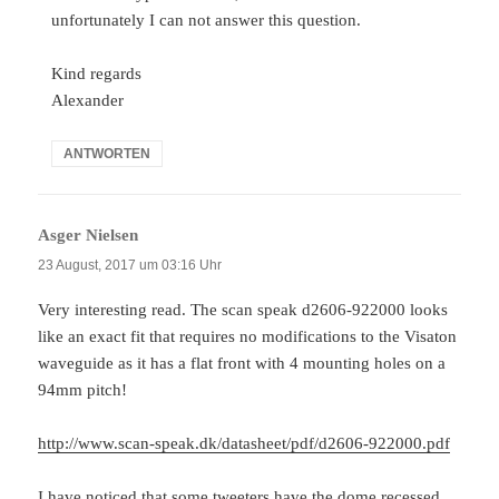
unfortunately I can not answer this question.
Kind regards
Alexander
ANTWORTEN
Asger Nielsen
sagt:
23 August, 2017 um 03:16 Uhr
Very interesting read. The scan speak d2606-922000 looks
like an exact fit that requires no modifications to the Visaton
waveguide as it has a flat front with 4 mounting holes on a
94mm pitch!
http://www.scan-speak.dk/datasheet/pdf/d2606-922000.pdf
I have noticed that some tweeters have the dome recessed