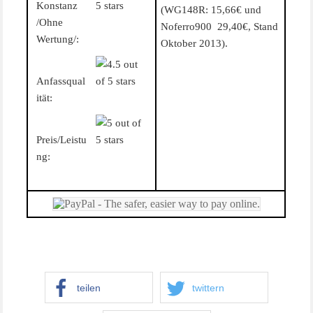
Konstanz
(WG148R: 15,66€ und
/Ohne
Noferro900 29,40€, Stand
Wertung/:
Oktober 2013).
Anfassqual
ität:
Preis/Leistu
ng:
teilen
twittern