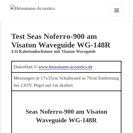
Heissmann-Acoustics
MENÜ
UND
WIDGETS
Test Seas Noferro-900 am
Visaton Waveguide WG-148R
4 Ω Kalottenhochtöner mit Visaton Waveguide
Datenblatt ©
www.heissmann-acoustics.de
Messungen in 17x35cm Schallwand in 70cm Entfernung
bei 2,83V. Pegel auf 1m skaliert
Seas Noferro-900 am Visaton
Waveguide WG-148R