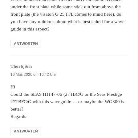
under the front plate while some stick out from above the
front plate (the visaton G 25 FFL comes to mind here), do
you have any opinions about what is best suited for a wave
guide in this aspect?
ANTWORTEN
Thorbjørn
sagt:
16 Mai, 2020 um 16:42 Uhr
Hi
Could the SEAS H1147-06 (27TBC/G or the Seas Prestige
27TBFC/G with this waveguide…. or maybe the WG300 is
better?
Regards
ANTWORTEN