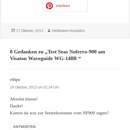
merken
Veröffentlicht
Autor
17 Oktober, 2013
Heißmann-Acoustics
am
8 Gedanken zu „
Test Seas Noferro-900 am
Visaton Waveguide WG-148R
“
eltipo
sagt:
18 Oktober, 2013 um 01:34 Uhr
Absolut klasse!
Danke!
Kannst du was zur Serienkonstanz vom NF900 sagen?
ANTWORTEN