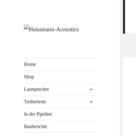
Erstklassige Lautsprecher …
Heissmann-
einfach selber bauen
Acoustics
Home
Shop
untermenü
Lautsprecher
anzeigen
untermenü
Treibertests
anzeigen
In der Pipeline
Bauberichte