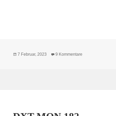
Veröffentlicht
zu
DXT-MON RN
7 Februar, 2023
9 Kommentare
Referenz Kompaktlautsprecher
am