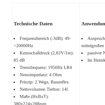
Technische Daten
Anwendun
Frequenzbereich (-3dB): 49-
Anspruchs
>20000Hz
mittelgroße
Kennschalldruck (2,83V/1m):
passiver 
85 dB
Im Heimki
Trennfrequenz: 1950Hz LR4
Nennimpedanz: 4 Ohm
Prinzip: 2 Wege, Bassreflex
Nettovolumen Tiefton: 14l
Maße (HxBxT):
380x224x288mm