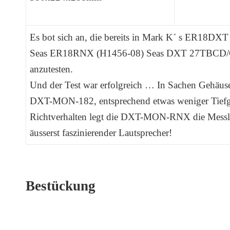
Es bot sich an, die bereits in Mark K´ s ER18DX
Seas ER18RNX (H1456-08) Seas DXT 27TBCD/G
anzutesten.
Und der Test war erfolgreich … In Sachen Gehäuse
DXT-MON-182, entsprechend etwas weniger Tiefg
Richtverhalten legt die DXT-MON-RNX die Messlat
äusserst faszinierender Lautsprecher!
Bestückung