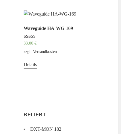
Waveguide HA-WG-169
Bewertet mit
33,00
€
5.00
von 5
zzgl.
Versandkosten
Details
BELIEBT
DXT-MON 182