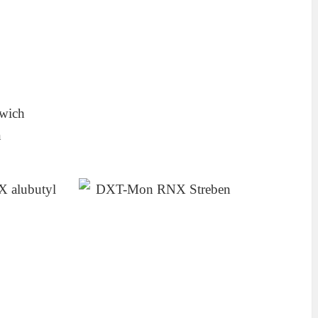
dwich
n