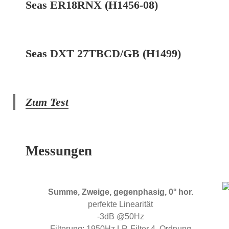
Seas ER18RNX (H1456-08)
Seas DXT 27TBCD/GB (H1499)
Zum Test
Messungen
Summe, Zweige, gegenphasig, 0° hor.
perfekte Linearität
-3dB @50Hz
Filterung: 1950Hz LR-Filter 4. Ordnung