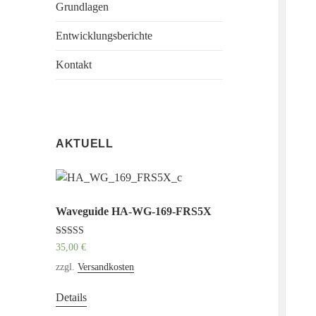
Grundlagen
Entwicklungsberichte
Kontakt
AKTUELL
Waveguide HA-WG-169-FRS5X
Bewertet mit
35,00
€
5.00
von 5
zzgl.
Versandkosten
Details